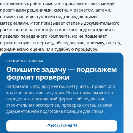
выполненных работ помогает проследить связь между
проектными решениями, сметным расчетом, актами,
стоимостью и доступными подтверждающими
материалами. Итог показывает степень документального,
расчетного и частично фактического подтверждения в
пределах переданного комплекта, но не подменяет
строительную экспертизу, обследование, приемку, оплату,
юридическую оценку или судебную процедуру.
ПЕРВИЧНАЯ ОЦЕНКА
Опишите задачу — подскажем
формат проверки
Направьте фото, документы, смету, акты, проект или
краткое описание ситуации. По материалам можно
определить подходящий формат: обследование,
строительная экспертиза, проверка сметы, анализ
документов или подготовка позиции для спора.
+7 (904) 349-98-76